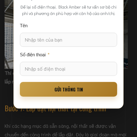
Để lại số điện thoại, Black Amber sẽ tư vấn sơ bộ chi
phí và phương án phù hợp với căn hộ của anh/chị.
Tên
Số điện thoại
Thi công phần thô bao gồm điện, nước và trần trước khi
lắp nội thất
GỬI THÔNG TIN
Bước 7: Lắp đặt nội thất tại công trình
Khi các hạng mục đã sẵn sàng, nội thất sẽ được vận
chuyển đến công trình để lắp đặt. Đây là giai đoạn mà mọi