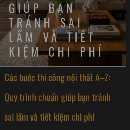
GIÚP BẠN
TRÁNH SAI
LẦM VÀ TIẾT
KIỆM CHI PHÍ
Các bước thi công nội thất A–Z:
Quy trình chuẩn giúp bạn tránh
sai lầm và tiết kiệm chi phí