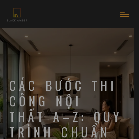
CÁC BƯỚC THI
CÔNG NỘI
THẤT A–Z: QUY
TRÌNH CHUẨN