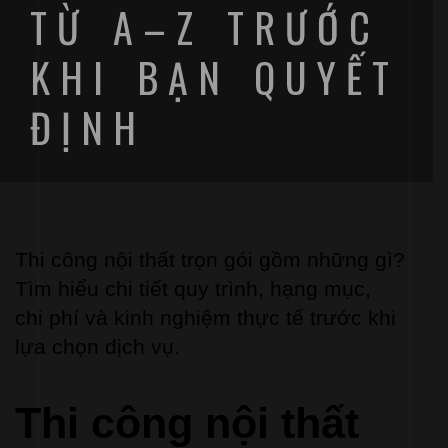
TỪ A–Z TRƯỚC
KHI BẠN QUYẾT
ĐỊNH
Thi công nội thất trọn gói gồm những gì? 
Tìm hiểu chi tiết quy trình, hạng mục, 
chi phí
 và kinh nghiệm thực tế trước khi 
lựa chọn dịch vụ.
Thi công nội thất 