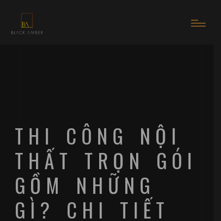
THI CÔNG NỘI
THẤT TRỌN GÓI
GỒM NHỮNG
GÌ? CHI TIẾT