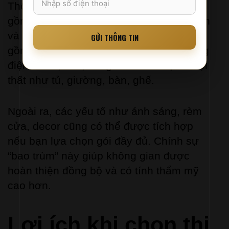
Thông thường, một gói thi công sẽ bao 
gồm phần thô (nếu cần), phần hoàn thiện 
và phần nội thất rời. Điều này có thể bao 
GỬI THÔNG TIN
gồm trần thạch cao, sơn tường, hệ thống 
điện nước, sàn, cũng như toàn bộ đồ nội 
thất như tủ, giường, bàn, ghế.
Ngoài ra, các yếu tố như ánh sáng, rèm 
cửa, decor cũng có thể được tích hợp 
nếu bạn lựa chọn gói đầy đủ. Chính sự 
“bao trùm” này giúp không gian được 
hoàn thiện đồng bộ và có tính thẩm mỹ 
cao hơn.
Lợi ích khi chọn thi 