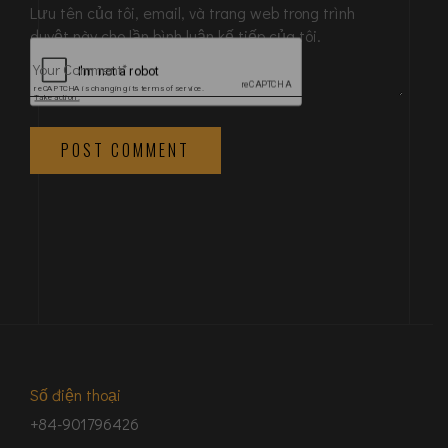
Lưu tên của tôi, email, và trang web trong trình
duyệt này cho lần bình luận kế tiếp của tôi.
POST COMMENT
Số điện thoại
+84-901796426