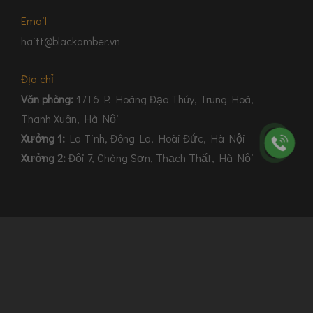
Email
haitt@blackamber.vn
Địa chỉ
Văn phòng:
17T6 P. Hoàng Đạo Thúy, Trung Hoà,
Thanh Xuân, Hà Nội
Xưởng 1:
La Tinh, Đông La, Hoài Đức, Hà Nội
Xưởng 2:
Đội 7, Chàng Sơn, Thạch Thất, Hà Nội
© 2026 Bản quyền thuộc BlackAmber – Công ty Thiết kế nội thất &
thi công nội thất tối ưu Công năng, Nhà đẹp & Vật liệu an toàn