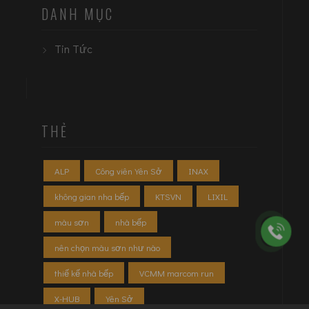
DANH MỤC
Tin Tức
THẺ
ALP
Công viên Yên Sở
INAX
không gian nha bếp
KTSVN
LIXIL
màu sơn
nhà bếp
nên chọn màu sơn như nào
thiế kế nhà bếp
VCMM marcom run
X-HUB
Yên Sở