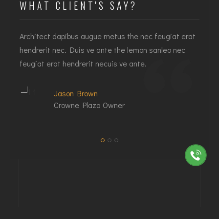
WHAT CLIENT'S SAY?
Architect dapibus augue metus the nec feugiat erat
I
hendrerit nec. Duis ve ante the lemon sanleo nec
h
feugiat erat hendrerit necuis ve ante.
f
Jason Brown
Crowne Plaza Owner